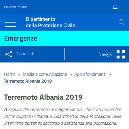
Governo Italiano
ITA
Vai al contenuto principale
Raggiungi il piè di pagina
Dipartimento
della Protezione Civile
Emergenze
Condividi
Naviga
Condividi sui social network
Condividi su Facebook
Condividi su Twitter
Home
>
Media e comunicazione
>
Approfondimenti
>
Terremoto Albania 2019
Condividi su LinkedIn
Terremoto Albania 2019
A seguito del terremoto di magnitudo 6.4, che il 26 novembre
2019 colpisce l'Albania, il Dipartimento della Protezione Civile
interviene portando soccorso e assistenza alla popolazione.