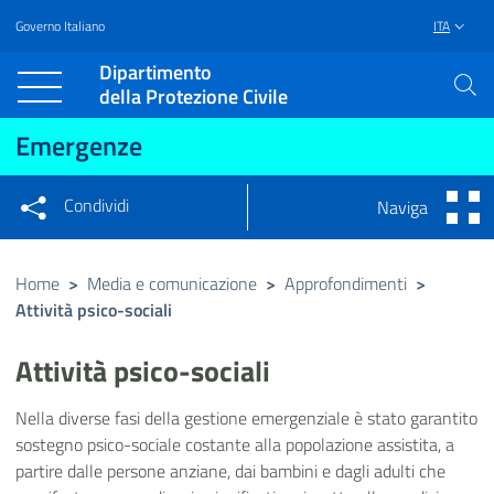
Governo Italiano
ITA
Vai al contenuto principale
Raggiungi il piè di pagina
Dipartimento
della Protezione Civile
Emergenze
Condividi
Naviga
Condividi sui social network
Condividi su Facebook
Condividi su Twitter
Home
>
Media e comunicazione
>
Approfondimenti
>
Attività psico-sociali
Condividi su LinkedIn
Attività psico-sociali
Nella diverse fasi della gestione emergenziale è stato garantito
sostegno psico-sociale costante alla popolazione assistita, a
partire dalle persone anziane, dai bambini e dagli adulti che