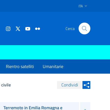
ITA
Cerca
Rientro satelliti
Umanitarie
civile
Condividi
Condividi su Facebook
Condividi sui
Condividi su Twitter
Terremoto in Emilia Romagna e
Condividi su LinkedIn