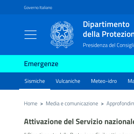
Governo Italiano
Vai al contenuto principale
Raggiungi il piè di pagina
Dipartimento
della Protezion
Presidenza del Consigli
Emergenze
Sismiche
Vulcaniche
Meteo-idro
Ma
current
Home
>
Media e comunicazione
>
Approfondi
Attivazione del Servizio nazional