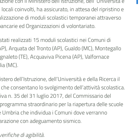
zione con il Ministero dell'Istruzione, dell' Università e
locali coinvolti, ha assicurato, in attesa del ripristino e
ealizzazione di moduli scolastici temporanei attraverso
 bancarie ed Organizzazioni di volontariato.
stati realizzati 15 moduli scolastici nei Comuni di
(AP), Arquata del Tronto (AP), Gualdo (MC), Montegallo
ognaleto (TE), Acquaviva Picena (AP), Valfornace
ia (MC).
ero dell’Istruzione, dell’Università e della Ricerca il
i che consentano lo svolgimento dell’attività scolastica.
iva n. 35 del 31 luglio 2017, del Commissario del
 programma straordinario per la riapertura delle scuole
e e Umbria che individua i Comuni dove verranno
riparazione con adeguamento sismico.
verifiche di agibilità.