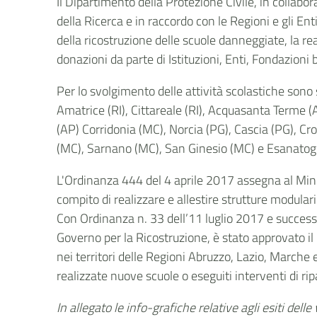
Il Dipartimento della Protezione Civile, in collabora
della Ricerca e in raccordo con le Regioni e gli Enti 
della ricostruzione delle scuole danneggiate, la r
donazioni da parte di Istituzioni, Enti, Fondazioni
Per lo svolgimento delle attività scolastiche sono 
Amatrice (RI), Cittareale (RI), Acquasanta Terme 
(AP) Corridonia (MC), Norcia (PG), Cascia (PG), Cr
(MC), Sarnano (MC), San Ginesio (MC) e Esanatogl
L'Ordinanza 444 del 4 aprile 2017 assegna al Minist
compito di realizzare e allestire strutture modular
Con Ordinanza n. 33 dell’11 luglio 2017 e success
Governo per la Ricostruzione, è stato approvato il
nei territori delle Regioni Abruzzo, Lazio, March
realizzate nuove scuole o eseguiti interventi di 
In allegato le info-grafiche relative agli esiti delle 