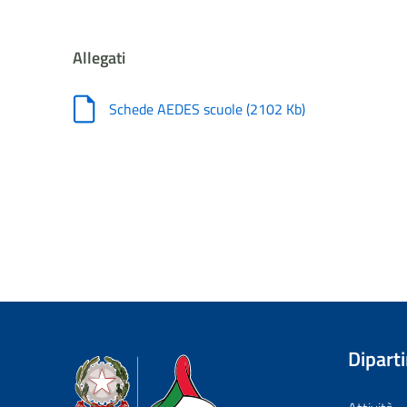
Allegati
Schede AEDES scuole
(
2102 Kb
)
Dipart
Dipartimento della Protezione Civile