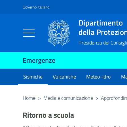
Governo Italiano
Vai al contenuto principale
Raggiungi il piè di pagina
Dipartimento
della Protezion
Presidenza del Consigli
Emergenze
Sismiche
Vulcaniche
Meteo-idro
Ma
current
Home
>
Media e comunicazione
>
Approfondi
Ritorno a scuola