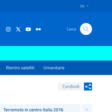
ITA
Cerca
Rientro satelliti
Umanitarie
Condividi
Condividi su Facebook
Condividi sui
Condividi su Twitter
Terremoto in centro Italia 2016
Condividi su LinkedIn