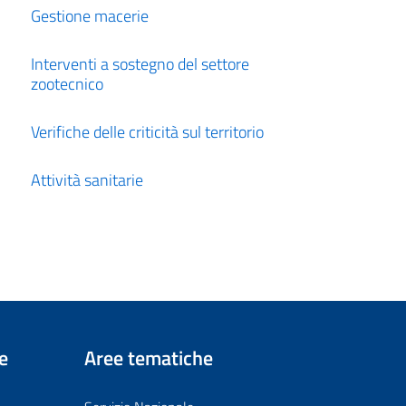
Gestione macerie
Interventi a sostegno del settore
zootecnico
Verifiche delle criticità sul territorio
Attività sanitarie
e
Aree tematiche